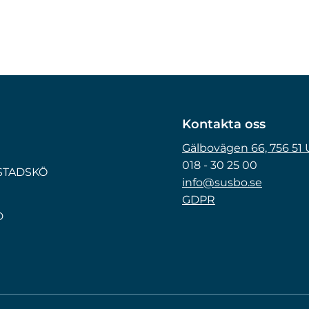
Kontakta oss
Gälbovägen 66, 756 51
018 - 30 25 00
OSTADSKÖ
info@susbo.se
GDPR
D