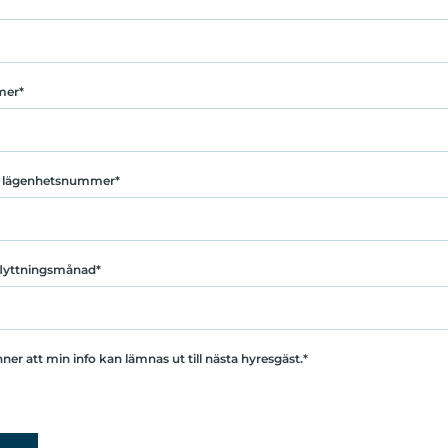
mer
h lägenhetsnummer
flyttningsmånad
er att min info kan lämnas ut till nästa hyresgäst.