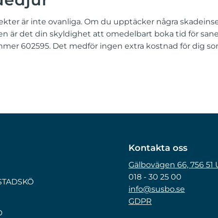
kter är inte ovanliga. Om du upptäcker några skadeinsekt
en är det din skyldighet att omedelbart boka tid för sa
er 602595. Det medför ingen extra kostnad för dig so
Kontakta oss
Gälbovägen 66, 756 51
018 - 30 25 00
OSTADSKÖ
info@susbo.se
GDPR
D