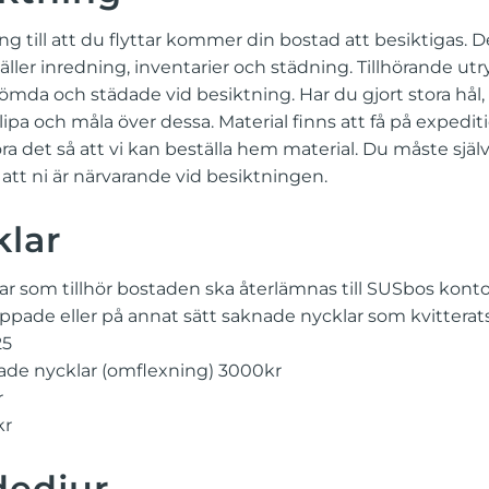
ing till att du flyttar kommer din bostad att besiktigas. D
äller inredning, inventarier och städning. Tillhörande u
tömda och städade vid besiktning. Har du gjort stora hål, 
slipa och måla över dessa. Material finns att få på exped
ra det så att vi kan beställa hem material. Du måste själv
 att ni är närvarande vid besiktningen.
lar
lar som tillhör bostaden ska återlämnas till SUSbos kontor
appade eller på annat sätt saknade nycklar som kvitterats
25
ade nycklar (omflexning) 3000kr
r
kr
dedjur