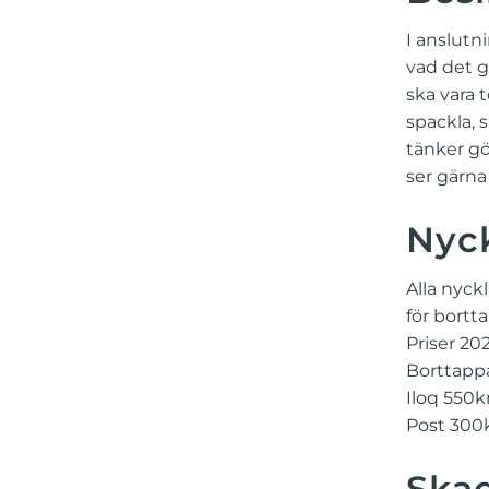
I anslutn
vad det g
ska vara 
spackla, 
tänker gö
ser gärna
Nyck
Alla nyck
för bortt
Priser 20
Borttapp
Iloq 550k
Post 300
Ska