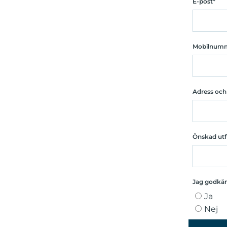
E-post
Mobilnum
Adress oc
Önskad ut
Jag godkänn
Ja
Nej