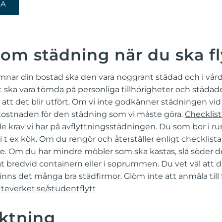
KA
om städning när du ska fl
mnar din bostad ska den vara noggrant städad och i vård
t ska vara tömda på personliga tillhörigheter och städad
ill att det blir utfört. Om vi inte godkänner städningen v
kostnaden för den städning som vi måste göra.
Checklis
de krav vi har på avflyttningsstädningen. Du som bor i r
 i t ex kök. Om du rengör och återställer enligt checklis
te. Om du har mindre möbler som ska kastas, slå söder de
at bredvid containern eller i soprummen. Du vet väl att d
inns det många bra städfirmor. Glöm inte att anmäla till S
everket.se/studentflytt
ktning