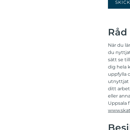
SKIC
Råd 
När du lä
du nyttja
sätt se t
dig hela 
uppfylla 
utnyttjat
ditt arbe
eller ann
Uppsala f
www.skatt
Besi